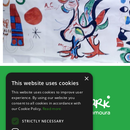
×
This website uses cookies
This website uses cookies to improve user
experience. By using our website you
consent to all cookies in accordance with
our Cookie Policy.
Read more
STRICTLY NECESSARY