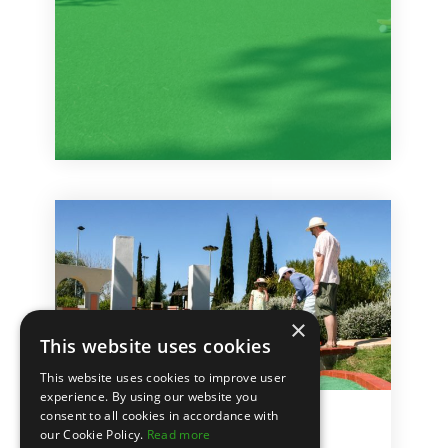
×
This website uses cookies
This website uses cookies to improve user
experience. By using our website you
consent to all cookies in accordance with
junio 5, 2019
our Cookie Policy.
Read more