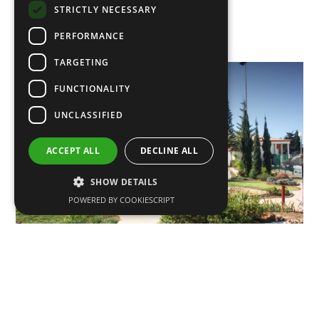
STRICTLY NECESSARY
PERFORMANCE
TARGETING
FUNCTIONALITY
UNCLASSIFIED
ACCEPT ALL
DECLINE ALL
SHOW DETAILS
POWERED BY COOKIESCRIPT
junio 3, 2019
No Likes
Noticias
Minigolf para residentes