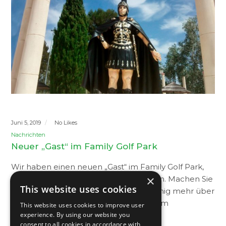
Juni 5, 2019
No Likes
Nachrichten
Neuer „Gast“ im Family Golf Park
Wir haben einen neuen „Gast“ im Family Golf Park,
×
um die Großen und Kleinen zu erfreuen. Machen Sie
This website uses cookies
ein Foto mit ihm und lernen Sie ein wenig mehr über
diesen römischen Hauptmann bei Ihrem
This website uses cookies to improve user
experience. By using our website you
Aufenthalt…
consent to all cookies in accordance with