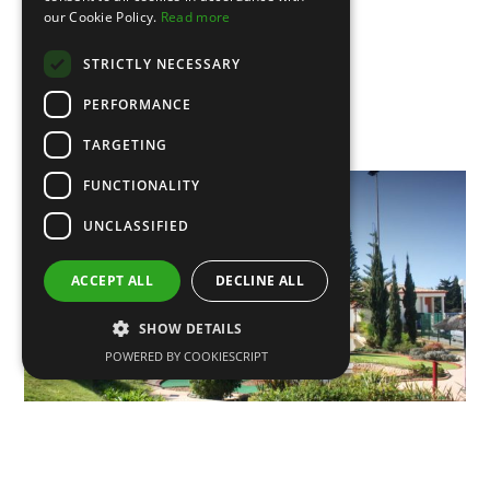
our Cookie Policy.
Read more
WEITERLESEN
STRICTLY NECESSARY
PERFORMANCE
TARGETING
FUNCTIONALITY
UNCLASSIFIED
ACCEPT ALL
DECLINE ALL
SHOW DETAILS
POWERED BY COOKIESCRIPT
Juni 3, 2019
No Likes