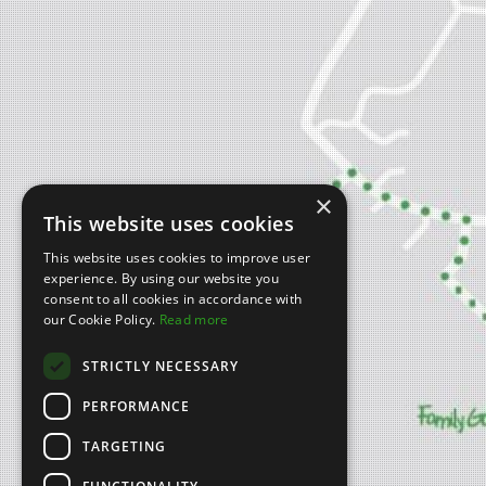
×
This website uses cookies
This website uses cookies to improve user
experience. By using our website you
consent to all cookies in accordance with
our Cookie Policy.
Read more
STRICTLY NECESSARY
PERFORMANCE
TARGETING