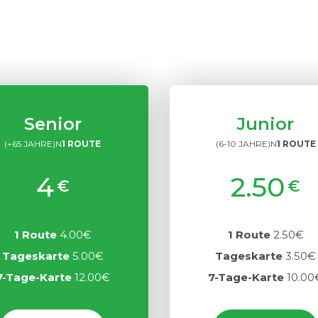
Senior
Junior
(+65 JAHRE)N
1 ROUTE
(6-10 JAHRE)N
1 ROUTE
4
2.50
€
€
1 Route
4.00€
1 Route
2.50€
Tageskarte
5.00€
Tageskarte
3.50€
7-Tage-Karte
12.00€
7-Tage-Karte
10.00