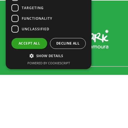
TARGETING
FUNCTIONALITY
UNCLASSIFIED
ACCEPT ALL
DECLINE ALL
SHOW DETAILS
POWERED BY COOKIESCRIPT
Rua dos Marmeleiros,
8125-497 Vilamoura – Algarve
Portugal
Tel: +351 289 300 800 · Fax: +351 289 380 716
(Llamada a la Red Fija Nacional, tarifa según acuerdo entre
cliente y operador.)
Email:
info@familygolfpark.pt