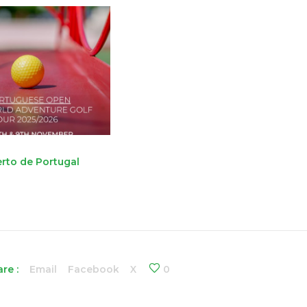
erto de Portugal
re :
Email
Facebook
X
0