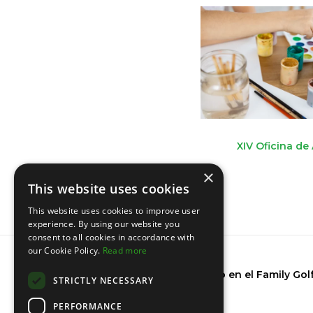
XIV Oficina de
×
This website uses cookies
This website uses cookies to improve user
experience. By using our website you
consent to all cookies in accordance with
our Cookie Policy.
Read more
Nuevo invitado en el Family Gol
STRICTLY NECESSARY
PERFORMANCE