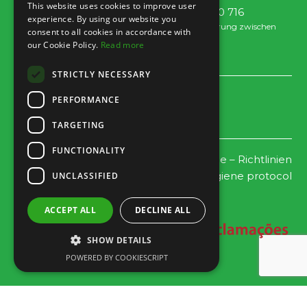
This website uses cookies to improve user
Tel: +351 289 300 800 · Fax: +351 289 380 716
experience. By using our website you
(Anruf ins nationale Festnetz, Tarif je nach Vereinbarung zwischen
consent to all cookies in accordance with
Kunde und Betreiber.)
our Cookie Policy.
Read more
Email:
info@familygolfpark.pt
STRICTLY NECESSARY
Zeitplan
PERFORMANCE
Täglich ab 10 Uhr geöffnet*
TARGETING
*Letzter Einlass für 18 Löcher 1h30 vor Schließung.
FUNCTIONALITY
Datenschutz – und Cookie – Richtlinien
Covid-19 – Safety and hygiene protocol
UNCLASSIFIED
ACCEPT ALL
DECLINE ALL
SHOW DETAILS
POWERED BY COOKIESCRIPT