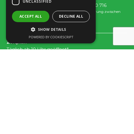
UNCLASSIFIED
Tel: +351 289 300 800 · Fax: +351 289 380 716
(Anruf ins nationale Festnetz, Tarif je nach Vereinbarung zwischen
ACCEPT ALL
DECLINE ALL
Kunde und Betreiber.)
Email:
info@familygolfpark.pt
SHOW DETAILS
POWERED BY COOKIESCRIPT
Zeitplan
Täglich ab 10 Uhr geöffnet*
*Letzter Einlass für 18 Löcher 1h30 vor Schließung.
Datenschutz – und Cookie – Richtlinien
Covid-19 – Safety and hygiene protocol