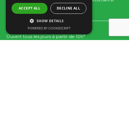
(Appel vers le réseau fixe National, tarif selon accord entre client et
opérateur.)
ACCEPT ALL
DECLINE ALL
Email:
info@familygolfpark.pt
SHOW DETAILS
POWERED BY COOKIESCRIPT
Horaire
Ouvert tous les jours à partir de 10h*
*Dernière entrée pour 18 trous 1h30 avant la fermeture.
Politique de confidentialité et Cookies
Covid-19 – Safety and hygiene protocol