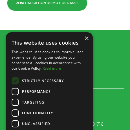
RÉINITIALISATION DU MOT DE PASSE
×
This website uses cookies
This website uses cookies to improve user
experience. By using our website you
consent to all cookies in accordance with
our Cookie Policy.
Read more
STRICTLY NECESSARY
PERFORMANCE
Rua dos Marmeleiros,
TARGETING
8125-497 Vilamoura – Algarve
Portugal
FUNCTIONALITY
UNCLASSIFIED
Tel: +351 289 300 800 · Fax: +351 289 380 716