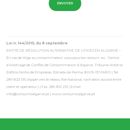
Loi n. 144/2015, du 8 septembre
ENTITÉ DE RÉSOLUTION ALTERNATIVE DE LITIGES EN ALGARVE –
En cas de litige au consommateur vous pourrez recourir au : Centre
d’Arbitrage de Conflits de Consommation d’Algarve, Tribunal Arbitral
Edifício Ninho de Empresas, Estrada da Penha, 8005-131 FARO | Tel:
289 823 135
(Appel vers le réseau fixe National, tarif selon accord entre
client et opérateur.)
| Fax: 289 812 213 | Email:
info@consumoalgarve.pt | www.consumoalgarve.pt