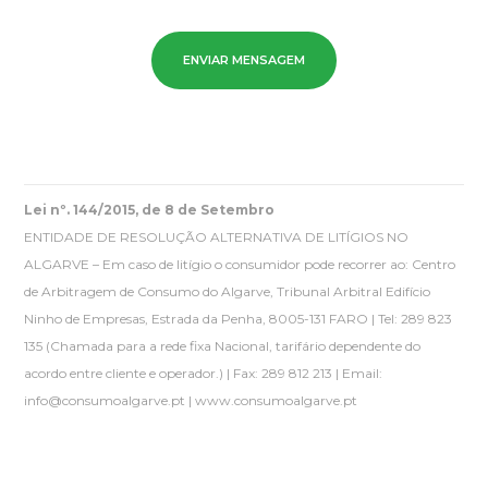
Lei nº. 144/2015, de 8 de Setembro
ENTIDADE DE RESOLUÇÃO ALTERNATIVA DE LITÍGIOS NO
ALGARVE – Em caso de litígio o consumidor pode recorrer ao: Centro
de Arbitragem de Consumo do Algarve, Tribunal Arbitral Edifício
Ninho de Empresas, Estrada da Penha, 8005-131 FARO | Tel: 289 823
135
(Chamada para a rede fixa Nacional, tarifário dependente do
acordo entre cliente e operador.)
| Fax: 289 812 213 | Email:
info@consumoalgarve.pt | www.consumoalgarve.pt