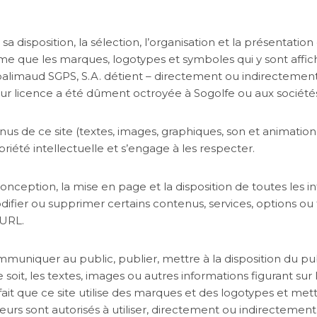
et sa disposition, la sélection, l’organisation et la présentat
me que les marques, logotypes et symboles qui y sont affic
limaud SGPS, S.A. détient – directement ou indirectement –
ur licence a été dûment octroyée à Sogolfe ou aux socié
us de ce site (textes, images, graphiques, son et animation
riété intellectuelle et s’engage à les respecter.
conception, la mise en page et la disposition de toutes les 
ifier ou supprimer certains contenus, services, options ou f
 URL.
ommuniquer au public, publier, mettre à la disposition du pub
soit, les textes, images ou autres informations figurant sur l
 fait que ce site utilise des marques et des logotypes et mett
isateurs sont autorisés à utiliser, directement ou indirecteme