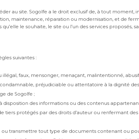
éder au site. Sogolfe a le droit exclusif de, à tout moment,
tion, maintenance, réparation ou modernisation, et de fer
u’elle le souhaite, le site ou l’un des services proposés, sa
ègles suivantes :
 illégal, faux, mensonger, menaçant, malintentionné, abusif, d
condamnable, préjudiciable ou attentatoire à la dignité de
ge de Sogolfe ;
 à disposition des informations ou des contenus appartenant 
e tiers protégés par des droits d’auteur ou renfermant d
ion ou transmettre tout type de documents contenant ou pouv