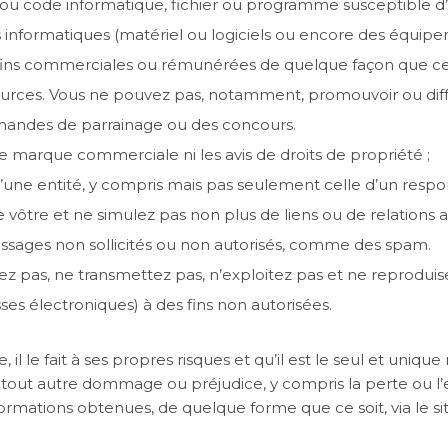
u code informatique, fichier ou programme susceptible d’i
 informatiques (matériel ou logiciels ou encore des équi
des fins commerciales ou rémunérées de quelque façon que ce 
essources. Vous ne pouvez pas, notamment, promouvoir ou dif
demandes de parrainage ou des concours.
 de marque commerciale ni les avis de droits de propriété ;
’une entité, y compris mais pas seulement celle d’un respo
 vôtre et ne simulez pas non plus de liens ou de relations 
ssages non sollicités ou non autorisés, comme des spam.
sez pas, ne transmettez pas, n’exploitez pas et ne reprodui
ses électroniques) à des fins non autorisées.
lise, il le fait à ses propres risques et qu’il est le seul et
 tout autre dommage ou préjudice, y compris la perte ou
formations obtenues, de quelque forme que ce soit, via le sit