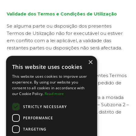
Validade dos Termos e Condições de Utilização
Se alguma parte ou disposição dos presentes
Termos de Utilização não for executável ou estiver
em conflito com a lei aplicável, a validade das
restantes partes ou disposições não será afectada.
×
Questões
This website uses cookies
Se tiver alguma questão sobre os presentes Termos
This website uses cookies to improve user
experience. By using our website you
de Utilização, por favor envie-nos o seu pedido de
consent to all cookies in accordance with
esclarecimento através do e-mail
our Cookie Policy.
Read more
info@familygolfpark.pt ou por carta para a morada
Urbanização de Vilamoura, Lotes 4 A/B – Subzona 2 –
STRICTLY NECESSARY
Sector 5, Vilamoura, concelho de Loulé, distrito de
PERFORMANCE
Faro.
TARGETING
Lei aplicável