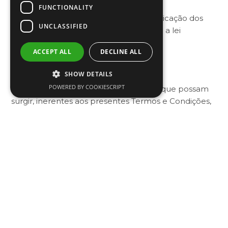
FUNCTIONALITY
À gestão, administração, utilização e aplicação dos
UNCLASSIFIED
Termos de Utilização do
Site
é aplicável a lei
Portuguesa.
ACCEPT ALL
DECLINE ALL
Foro competente
SHOW DETAILS
POWERED BY COOKIESCRIPT
Para dirimir todas as questões e litígios que possam
surgir, inerentes aos presentes Termos e Condições,
é competente em exclusivo o foro da Comarca de
Lisboa, com expressa renúncia a qualquer outro.