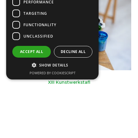
PERFORMANCE
TARGETING
FUNCTIONALITY
UNCLASSIFIED
ACCEPT ALL
DECLINE ALL
SHOW DETAILS
POWERED BY COOKIESCRIPT
XIII Kunstwerkstafl