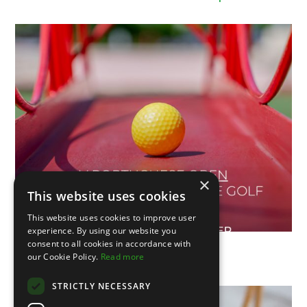
×
This website uses cookies
This website uses cookies to improve user
experience. By using our website you
consent to all cookies in accordance with
our Cookie Policy.
Read more
V Portuguese Open
STRICTLY NECESSARY