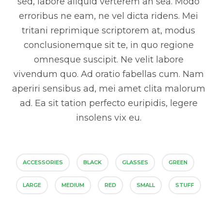
sed, labore aliquid verterem an sea. Modo
erroribus ne eam, ne vel dicta ridens. Mei
tritani reprimique scriptorem at, modus
conclusionemque sit te, in quo regione
omnesque suscipit. Ne velit labore
vivendum quo. Ad oratio fabellas cum. Nam
aperiri sensibus ad, mei amet clita malorum
ad. Ea sit tation perfecto euripidis, legere
insolens vix eu.
ACCESSORIES
BLACK
GLASSES
GREEN
LARGE
MEDIUM
RED
SMALL
STUFF