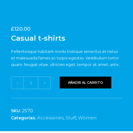
£
120.00
Casual t-shirts
Pellentesque habitant morbi tristique senectus et netus
et malesuada fames ac turpis egestas. Vestibulum tortor
quam, feugiat vitae, ultricies eget, tempor sit amet, ante.
Casual
AÑADIR AL CARRITO
-
+
t-
shirts
cantidad
2570
SKU:
Accessories
,
Stuff
,
Women
Categorías: