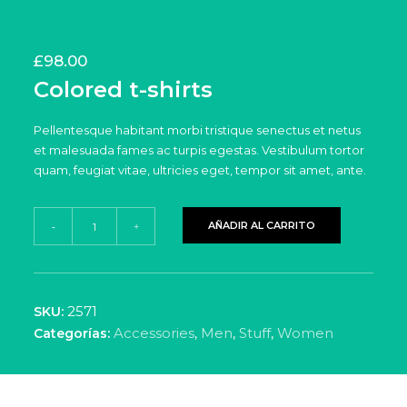
£
98.00
Colored t-shirts
Pellentesque habitant morbi tristique senectus et netus
et malesuada fames ac turpis egestas. Vestibulum tortor
quam, feugiat vitae, ultricies eget, tempor sit amet, ante.
Colored
AÑADIR AL CARRITO
-
+
t-
shirts
cantidad
2571
SKU:
Accessories
,
Men
,
Stuff
,
Women
Categorías: