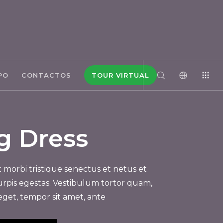
PO
CONTACTOS
TOUR VIRTUAL
g Dress
 morbi tristique senectus et netus et
rpis egestas. Vestibulum tortor quam,
s eget, tempor sit amet, ante