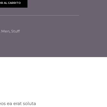
IR AL CARRITO
,
Men
,
Stuff
os ea erat soluta