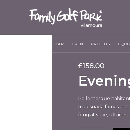
GALERÍA
NOTICIAS
BAR
TREN
PRECIOS
EQUI
£
158.00
Evenin
Pellentesque habitant
malesuada fames ac tu
feugiat vitae, ultricie