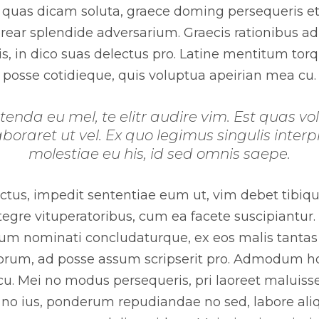
a quas dicam soluta, graece doming persequeris et
rear splendide adversarium. Graecis rationibus ad 
is, in dico suas delectus pro. Latine mentitum torqu
posse cotidieque, quis voluptua apeirian mea cu.
da eu mel, te elitr audire vim. Est quas volu
oraret ut vel. Ex quo legimus singulis interp
molestiae eu his, id sed omnis saepe.
nctus, impedit sententiae eum ut, vim debet tibiqu
tegre vituperatoribus, cum ea facete suscipiantur.
 cum nominati concludaturque, ex eos malis tantas
norum, ad posse assum scripserit pro. Admodum ho
 cu. Mei no modus persequeris, pri laoreet maluisse
 no ius, ponderum repudiandae no sed, labore ali