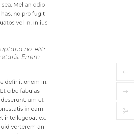
 sea. Mel an odio
has, no pro fugit
atos vel in, in ius
ptaria no, elitr
retaris. Errem
e definitionem in.
 Et cibo fabulas
 deserunt. um et
nestatis in eam,
t intellegebat ex.
quid verterem an