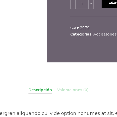
Evening
AÑAD
-
+
Dress
cantidad
2579
SKU:
Accessories
Categorías:
Descripción
Valoraciones (0)
rgren aliquando cu, vide option nonumes at sit, e