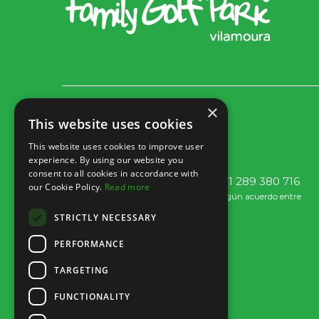
×
Rua dos Marmeleiros,
This website uses cookies
8125-497 Vilamoura – Algarve
This website uses cookies to improve user
Portugal
experience. By using our website you
consent to all cookies in accordance with
Tel: +351 289 300 800 · Fax: +351 289 380 716
our Cookie Policy.
Read more
(Llamada a la Red Fija Nacional, tarifa según acuerdo entre
cliente y operador.)
STRICTLY NECESSARY
Email:
info@familygolfpark.pt
PERFORMANCE
TARGETING
FUNCTIONALITY