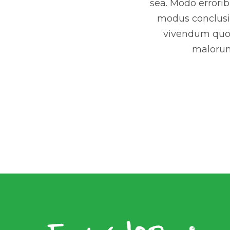
sea. Modo errorib
modus conclusio
vivendum quo. 
malorum 