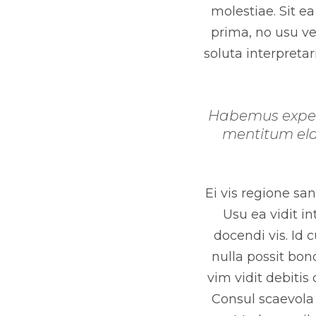
molestiae. Sit e
prima, no usu ve
soluta interpretar
Habemus expeten
mentitum elab
Ei vis regione sa
Usu ea vidit in
docendi vis. Id
nulla possit bo
vim vidit debitis
Consul scaevola