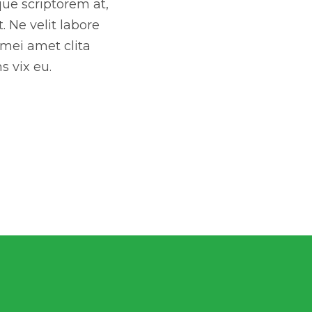
que scriptorem at,
 Ne velit labore
 mei amet clita
s vix eu.