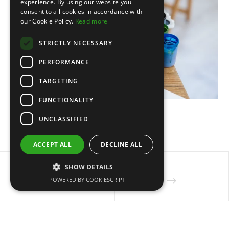
experience. By using our website you
consent to all cookies in accordance with
our Cookie Policy.
Read more
STRICTLY NECESSARY
PERFORMANCE
TARGETING
FUNCTIONALITY
XIII Oficina de Artes
UNCLASSIFIED
ACCEPT ALL
DECLINE ALL
SHOW DETAILS
POWERED BY COOKIESCRIPT