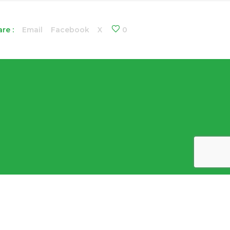
re :
Email
Facebook
X
0
Datenschutz – und Cookie – Richtlinien
Covid-19 – Safety and hygiene protocol