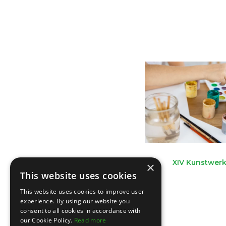
XIV Kunstwerk
×
This website uses cookies
This website uses cookies to improve user
experience. By using our website you
consent to all cookies in accordance with
our Cookie Policy.
Read more