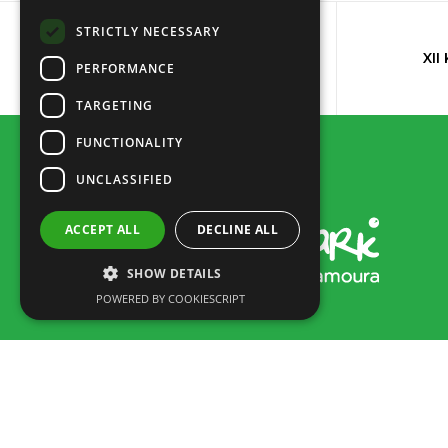
STRICTLY NECESSARY
XI Kunstwerkstafl
XII
PERFORMANCE
TARGETING
FUNCTIONALITY
UNCLASSIFIED
ACCEPT ALL
DECLINE ALL
SHOW DETAILS
POWERED BY COOKIESCRIPT
Rua dos Marmeleiros,
8125-497 Vilamoura – Algarve
Portugal