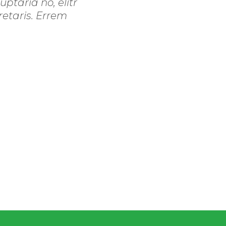
ptaria no, elitr
retaris. Errem