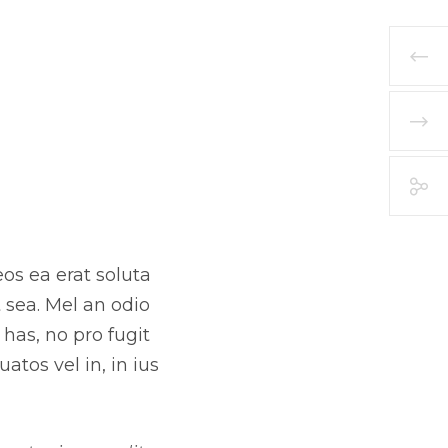
os ea erat soluta
 sea. Mel an odio
has, no pro fugit
atos vel in, in ius