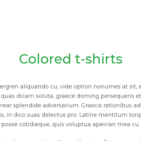
Colored t-shirts
rgren aliquando cu, vide option nonumes at sit, e
a quas dicam soluta, graece doming persequeris et
rear splendide adversarium. Graecis rationibus ad 
is, in dico suas delectus pro. Latine mentitum torqu
posse cotidieque, quis voluptua apeirian mea cu.