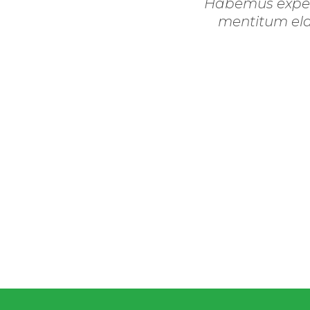
Habemus expeten
mentitum elab