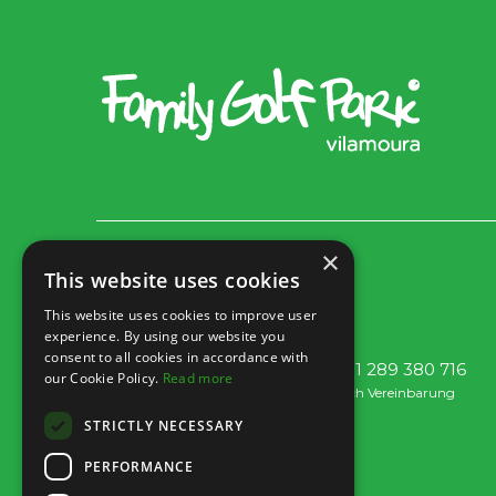
×
Rua dos Marmeleiros,
This website uses cookies
8125-497 Vilamoura – Algarve
This website uses cookies to improve user
Portugal
experience. By using our website you
consent to all cookies in accordance with
Tel: +351 289 300 800 · Fax: +351 289 380 716
our Cookie Policy.
Read more
(Anruf ins nationale Festnetz, Tarif je nach Vereinbarung
zwischen Kunde und Betreiber.)
STRICTLY NECESSARY
Email:
info@familygolfpark.pt
PERFORMANCE