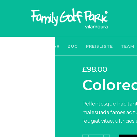
NACHRICHTEN
BAR
ZUG
PREISLISTE
TEAM
£
98.00
Colored
Pellentesque habitant
malesuada fames ac tu
feugiat vitae, ultricies