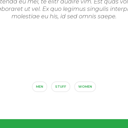
da eu mel, te elitr audire vim. Est quas volu
oraret ut vel. Ex quo legimus singulis interp
molestiae eu his, id sed omnis saepe.
MEN
STUFF
WOMEN