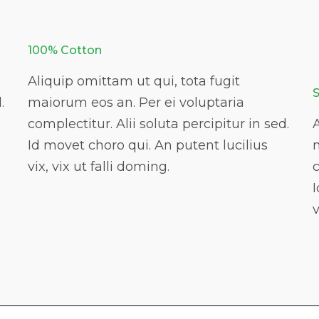
100% Cotton
Aliquip omittam ut qui, tota fugit
.
maiorum eos an. Per ei voluptaria
complectitur. Alii soluta percipitur in sed.
A
Id movet choro qui. An putent lucilius
vix, vix ut falli doming.
c
I
v