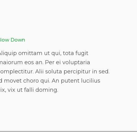
Slow Down
liquip omittam ut qui, tota fugit
maiorum eos an. Per ei voluptaria
omplectitur. Alii soluta percipitur in sed.
d movet choro qui. An putent lucilius
ix, vix ut falli doming.