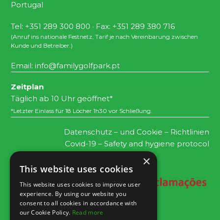
Portugal
Tel: +351 289 300 800 · Fax: +351 289 380 716
(Anruf ins nationale Festnetz, Tarif je nach Vereinbarung zwischen
Kunde und Betreiber.)
Email:
info@familygolfpark.pt
Zeitplan
Täglich ab 10 Uhr geöffnet*
*Letzter Einlass für 18 Löcher 1h30 vor Schließung.
Datenschutz – und Cookie – Richtlinien
Covid-19 – Safety and hygiene protocol
×
This website uses cookies
This website uses cookies to improve user
experience. By using our website you
consent to all cookies in accordance with
our Cookie Policy.
Read more