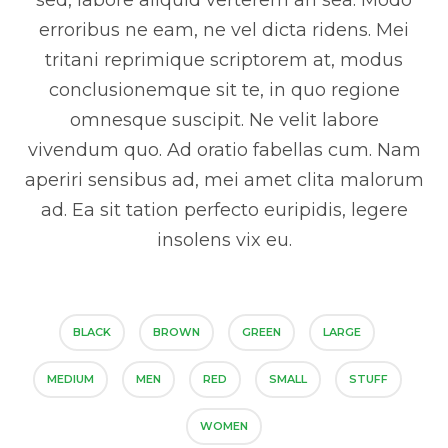
sed, labore aliquid verterem an sea. Modo
erroribus ne eam, ne vel dicta ridens. Mei
tritani reprimique scriptorem at, modus
conclusionemque sit te, in quo regione
omnesque suscipit. Ne velit labore
vivendum quo. Ad oratio fabellas cum. Nam
aperiri sensibus ad, mei amet clita malorum
ad. Ea sit tation perfecto euripidis, legere
insolens vix eu.
BLACK
BROWN
GREEN
LARGE
MEDIUM
MEN
RED
SMALL
STUFF
WOMEN