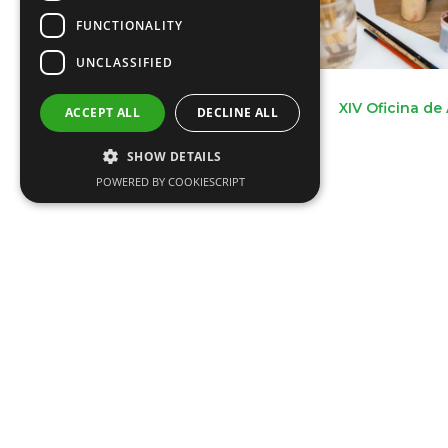
FUNCTIONALITY
UNCLASSIFIED
XIV Oficina de
ACCEPT ALL
DECLINE ALL
SHOW DETAILS
POWERED BY COOKIESCRIPT
XII Oficina de Artes