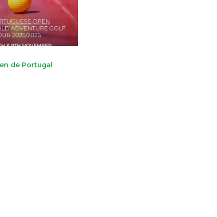
en de Portugal
re :
Email
Facebook
X
0