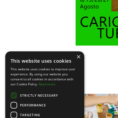
×
This website uses cookies
This website uses cookies to improve user
experience. By using our website you
consent to all cookies in accordance with
our Cookie Policy.
Read more
STRICTLY NECESSARY
PERFORMANCE
TARGETING