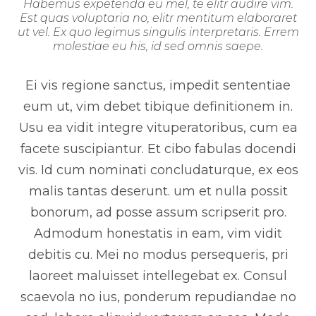
Habemus expetenda eu mel, te elitr audire vim.
Est quas voluptaria no, elitr mentitum elaboraret
ut vel. Ex quo legimus singulis interpretaris. Errem
molestiae eu his, id sed omnis saepe.
Ei vis regione sanctus, impedit sententiae
eum ut, vim debet tibique definitionem in.
Usu ea vidit integre vituperatoribus, cum ea
facete suscipiantur. Et cibo fabulas docendi
vis. Id cum nominati concludaturque, ex eos
malis tantas deserunt. um et nulla possit
bonorum, ad posse assum scripserit pro.
Admodum honestatis in eam, vim vidit
debitis cu. Mei no modus persequeris, pri
laoreet maluisset intellegebat ex. Consul
scaevola no ius, ponderum repudiandae no