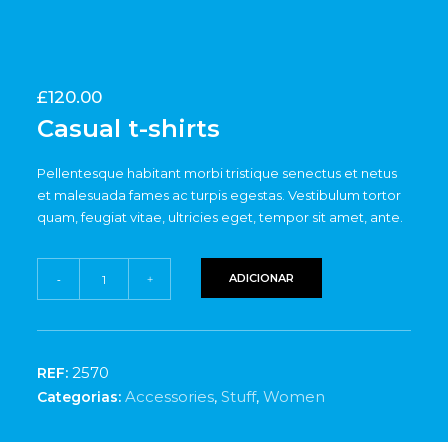
£
120.00
Casual t-shirts
Pellentesque habitant morbi tristique senectus et netus
et malesuada fames ac turpis egestas. Vestibulum tortor
quam, feugiat vitae, ultricies eget, tempor sit amet, ante.
Quantidade
ADICIONAR
-
+
de
Casual
t-
shirts
2570
REF:
Accessories
,
Stuff
,
Women
Categorias: