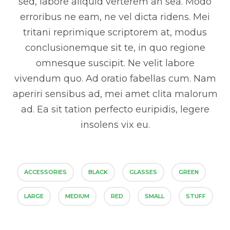
sed, labore aliquid verterem an sea. Modo
erroribus ne eam, ne vel dicta ridens. Mei
tritani reprimique scriptorem at, modus
conclusionemque sit te, in quo regione
omnesque suscipit. Ne velit labore
vivendum quo. Ad oratio fabellas cum. Nam
aperiri sensibus ad, mei amet clita malorum
ad. Ea sit tation perfecto euripidis, legere
insolens vix eu.
ACCESSORIES
BLACK
GLASSES
GREEN
LARGE
MEDIUM
RED
SMALL
STUFF