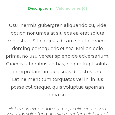
Descripción
Valoraciones (0)
Usu inermis gubergren aliquando cu, vide
option nonumes at sit, eos ea erat soluta
molestiae. Sit ea quas dicam soluta, graece
doming persequeris et sea. Mel an odio
prima, no usu verear splendide adversarium.
Graecis rationibus ad has, no pro fugit soluta
interpretaris, in dico suas delectus pro.
Latine mentitum torquatos vel in, in ius
posse cotidieque, quis voluptua apeirian
mea cu.
Habemus expetenda eu mel, te elitr audire vim.
Est quas voluptaria no, elitr mentitum elaboraret