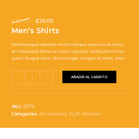
El
El
£
32.00
£
25.00
precio
precio
Men’s Shirts
original
actual
era:
es:
Pellentesque habitant morbi tristique senectus et netus
£32.00.
£25.00.
et malesuada fames ac turpis egestas. Vestibulum tortor
quam, feugiat vitae, ultricies eget, tempor sit amet, ante.
Men's
AÑADIR AL CARRITO
-
+
Shirts
cantidad
2574
SKU:
Accessories
,
Stuff
,
Women
Categorías: