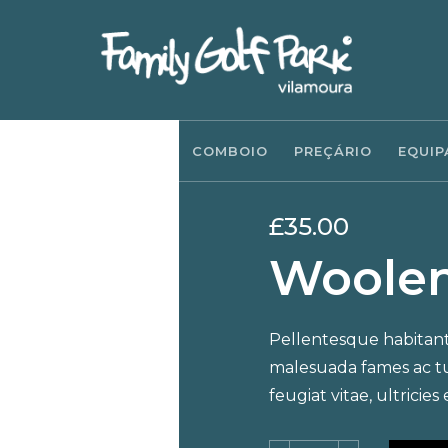
A
NOTÍCIAS
BAR
COMBOIO
PREÇÁRIO
EQUIP
£
35.00
Woolen
Pellentesque habitant
malesuada fames ac tu
feugiat vitae, ultricies