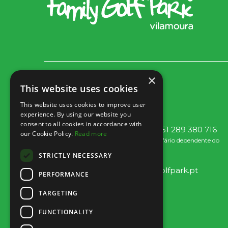
×
Rua dos Marmeleiros,
This website uses cookies
8125-497 Vilamoura – Algarve
This website uses cookies to improve user
Portugal
experience. By using our website you
consent to all cookies in accordance with
Tel: +351 289 300 800 – Fax: +351 289 380 716
our Cookie Policy.
Read more
(Chamada para a rede fixa Nacional, tarifário dependente do
acordo entre cliente e operador.)
STRICTLY NECESSARY
Envia um e-mail:
info@familygolfpark.pt
PERFORMANCE
TARGETING
FUNCTIONALITY