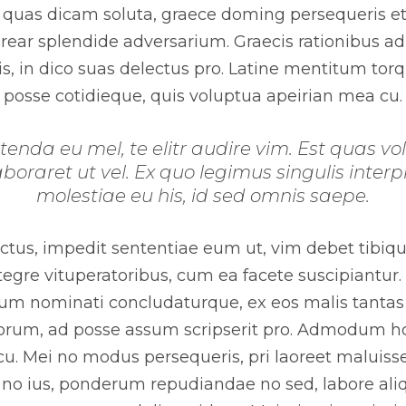
a quas dicam soluta, graece doming persequeris et
rear splendide adversarium. Graecis rationibus ad 
is, in dico suas delectus pro. Latine mentitum torqu
posse cotidieque, quis voluptua apeirian mea cu.
da eu mel, te elitr audire vim. Est quas volu
oraret ut vel. Ex quo legimus singulis interp
molestiae eu his, id sed omnis saepe.
nctus, impedit sententiae eum ut, vim debet tibiqu
tegre vituperatoribus, cum ea facete suscipiantur.
 cum nominati concludaturque, ex eos malis tantas
norum, ad posse assum scripserit pro. Admodum ho
 cu. Mei no modus persequeris, pri laoreet maluisse
 no ius, ponderum repudiandae no sed, labore ali