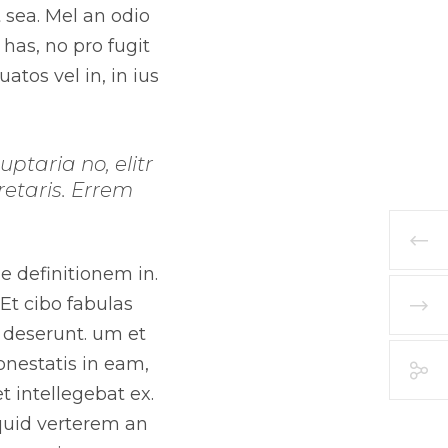
 sea. Mel an odio
has, no pro fugit
atos vel in, in ius
ptaria no, elitr
retaris. Errem
e definitionem in.
 Et cibo fabulas
 deserunt. um et
nestatis in eam,
t intellegebat ex.
quid verterem an