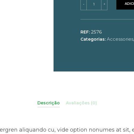
Quantidade
ADIC
-
+
de
Woolen
Hat
2576
REF:
Accessories
Categorias:
Descrição
Avaliações (0)
rgren aliquando cu, vide option nonumes at sit, e