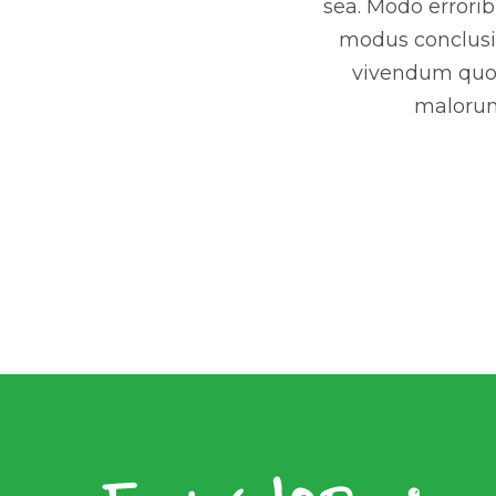
sea. Modo errorib
modus conclusio
vivendum quo. 
malorum 