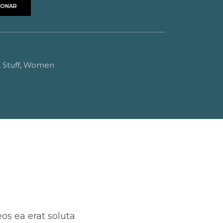
IONAR
,
Stuff
,
Women
os ea erat soluta