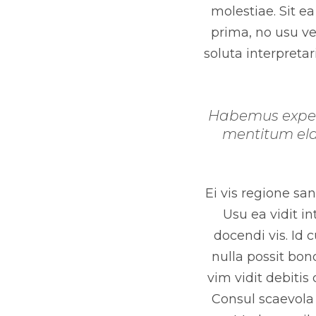
molestiae. Sit e
prima, no usu ve
soluta interpretar
Habemus expeten
mentitum elab
Ei vis regione sa
Usu ea vidit in
docendi vis. Id
nulla possit bo
vim vidit debitis
Consul scaevola