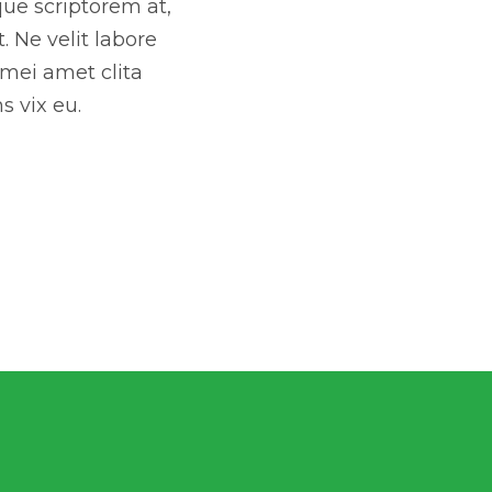
que scriptorem at,
 Ne velit labore
 mei amet clita
s vix eu.