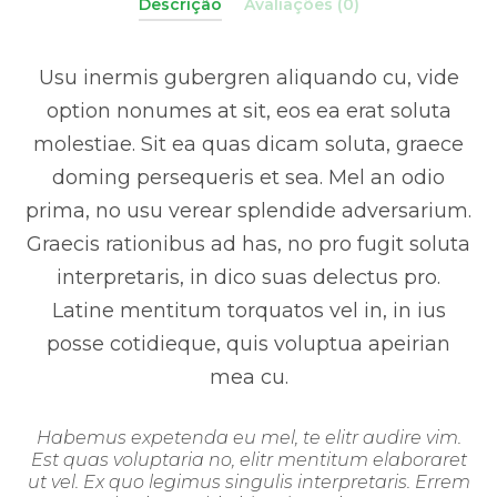
Descrição
Avaliações (0)
Usu inermis gubergren aliquando cu, vide
option nonumes at sit, eos ea erat soluta
molestiae. Sit ea quas dicam soluta, graece
doming persequeris et sea. Mel an odio
prima, no usu verear splendide adversarium.
Graecis rationibus ad has, no pro fugit soluta
interpretaris, in dico suas delectus pro.
Latine mentitum torquatos vel in, in ius
posse cotidieque, quis voluptua apeirian
mea cu.
Habemus expetenda eu mel, te elitr audire vim.
Est quas voluptaria no, elitr mentitum elaboraret
ut vel. Ex quo legimus singulis interpretaris. Errem